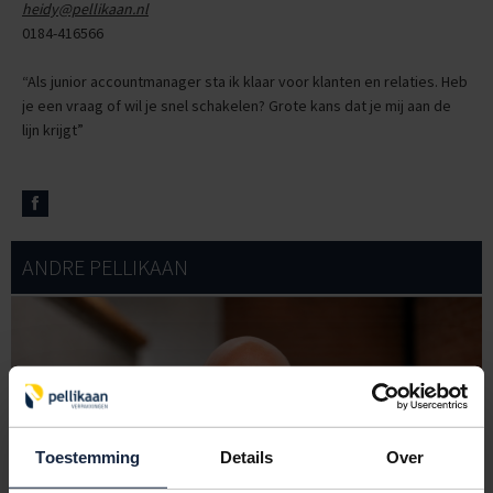
heidy@pellikaan.nl
0184-416566
“Als junior accountmanager sta ik klaar voor klanten en relaties. Heb
je een vraag of wil je snel schakelen? Grote kans dat je mij aan de
lijn krijgt”
ANDRE PELLIKAAN
Toestemming
Details
Over