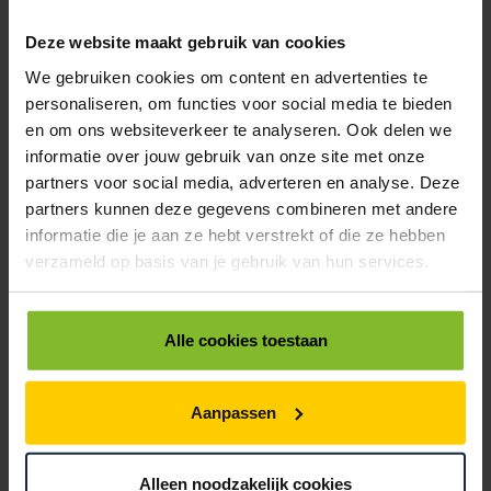
Deze website maakt gebruik van cookies
We gebruiken cookies om content en advertenties te
personaliseren, om functies voor social media te bieden
en om ons websiteverkeer te analyseren. Ook delen we
informatie over jouw gebruik van onze site met onze
partners voor social media, adverteren en analyse. Deze
EIGENAAR
partners kunnen deze gegevens combineren met andere
informatie die je aan ze hebt verstrekt of die ze hebben
andre@pellikaan.nl
verzameld op basis van je gebruik van hun services.
0184-416566
““Als trotse eigenaar van Pellikaan Verpakkingen werk ik samen met
ons team elke dag aan verpakkingen die het verschil maken.””
Alle cookies toestaan
Aanpassen
Alleen noodzakelijk cookies