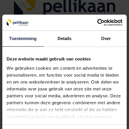
Toestemming
Details
Over
Wijnfleskisten met bedrukt deksel
Deze website maakt gebruik van cookies
We gebruiken cookies om content en advertenties te
personaliseren, om functies voor social media te bieden
POSTDOOS BEDRUKKEN
en om ons websiteverkeer te analyseren. Ook delen we
Voor een veilige verzending
informatie over jouw gebruik van onze site met onze
partners voor social media, adverteren en analyse. Deze
partners kunnen deze gegevens combineren met andere
VOOR BOEKEN TOT ONDERDELEN
informatie die je aan ze hebt verstrekt of die ze hebben
EXTRA STEVIG
verzameld op basis van je gebruik van hun services.