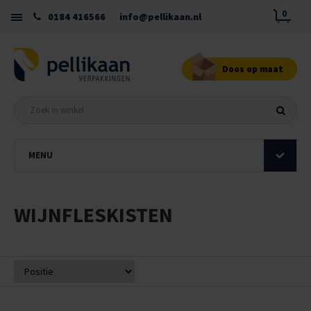
0
0184 416566
info@pellikaan.nl
Doos op maat
MENU
WIJNFLESKISTEN