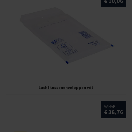
€ 10,06
Luchtkussenenveloppen wit
VANAF
€ 38,76