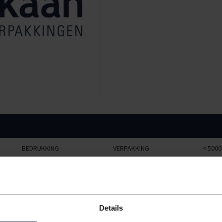
BEDRUKKING
VERPAKKING
< 5000
neutraal
2500 stuks
€47,34
geen, wit
2500 stuks
€43,48
Details
koffie, bruin
1000 stuks
€66,89