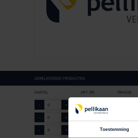
GERELATEERDE PRODUCTEN
AANTAL
ART. NR.
INHOUD
-
+
9802115
180cc
-
+
9802120
180cc
Toestemming
-
+
9802325
177cc