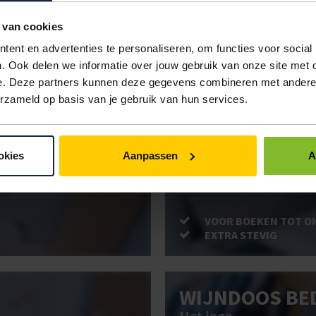
IN BESTELLING
 van cookies
ent en advertenties te personaliseren, om functies voor social
. Ook delen we informatie over jouw gebruik van onze site met 
ken. Gebruik bestel- en offertelijsten om eenvoudig en snel producten te be
e. Deze partners kunnen deze gegevens combineren met andere i
uw administratie!
erzameld op basis van je gebruik van hun services.
BRIEVENBUSD
okies
Aanpassen
A
Post stevig verpakt
VOOR BOEKEN TOT O
EXTRA STEVIG
WIJNDOOS BE
Met logo