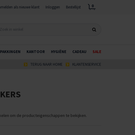
0
melden als nieuwe klant
Inloggen
Bestellijst
PAKKINGEN
KANTOOR
HYGIËNE
CADEAU
SALE
TERUG NAAR HOME
KLANTENSERVICE
EKERS
ikelen om de producteigenschappen te bekijken.