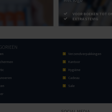
VOOR BOEKEN TOT O
EXTRA STEVIG
GORIEËN
en
Verzendverpakkingen
chermen
Kantoor
tic
Hygiëne
noeren
Cadeau
ten
Sale
ier
SOCIAL MEDIA