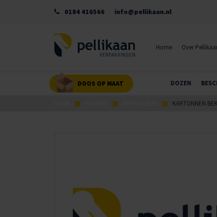
0184 416566
info@pellikaan.nl
Home
Over Pellikaa
DOZEN
BESC
DOOS OP MAAT
HOME
HYGIËNE
DISPOSABLES
KARTONNEN BE