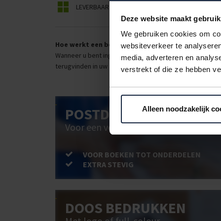
LEVERBAAR
BEPERKT LEVERBAAR
Deze website maakt gebruik
We gebruiken cookies om cont
Hoe werkt een bestellijst?
websiteverkeer te analyseren
Wanneer u bent ingelogd, kunt u een eigen bestellijst ma
media, adverteren en analys
terugvinden in uw account. Dat pakt altijd goed uit voor 
verstrekt of die ze hebben v
POSTDOOS BEDRUKKEN
Alleen noodzakelijk co
Voor een veilige verzending
VOOR BOEKEN TOT ONDERDELEN
EXTRA STEVIG
DOOS BEDRUKKEN
Met logo of full-colour