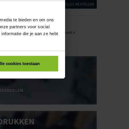
ALLES BESTELLEN
 media te bieden en om ons
onze partners voor social
stellen. Uw bestel- en offertelijsten kunt u
nformatie die je aan ze hebt
OOS BEDRUKKEN
lle cookies toestaan
NDERDELEN
DRUKKEN