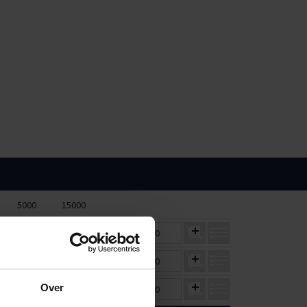
5000
15000
€42,94
€38,54
€0,00
€40,22
€36,96
€0,00
Over
€62,72
€58,52
€0,00