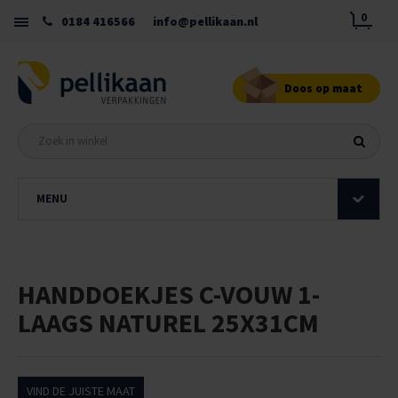
0
0184 416566
info@pellikaan.nl
Doos op maat
MENU
HANDDOEKJES C-VOUW 1-
LAAGS NATUREL 25X31CM
VIND DE JUISTE MAAT