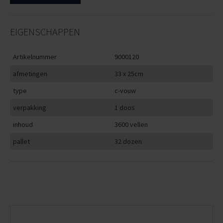
EIGENSCHAPPEN
Artikelnummer
9000120
afmetingen
33 x 25cm
type
c-vouw
verpakking
1 doos
inhoud
3600 vellen
pallet
32 dozen