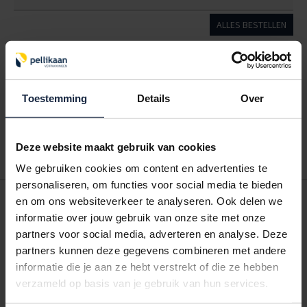
ALLES BESTELLEN
Hoe werkt een bestellijst?
Wanneer u bent ingelogd, kunt u een eigen bestellijst maken.
Toestemming
Details
Over
Gebruik bestel- en offertelijsten om eenvoudig en snel producten
te bestellen. Uw bestel- en offertelijsten kunt u terugvinden in uw
account. Dat pakt altijd goed uit voor uw administratie!
Deze website maakt gebruik van cookies
We gebruiken cookies om content en advertenties te
personaliseren, om functies voor social media te bieden
POSTDOOS BEDRUKKEN
en om ons websiteverkeer te analyseren. Ook delen we
informatie over jouw gebruik van onze site met onze
Voor een veilige verzending
partners voor social media, adverteren en analyse. Deze
partners kunnen deze gegevens combineren met andere
VOOR BOEKEN TOT ONDERDELEN
informatie die je aan ze hebt verstrekt of die ze hebben
EXTRA STEVIG
verzameld op basis van je gebruik van hun services.