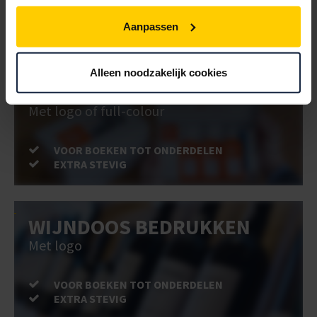
VOOR BOEKEN TOT ONDERDELEN
Aanpassen
EXTRA STEVIG
Alleen noodzakelijk cookies
DOOS BEDRUKKEN
Met logo of full-colour
VOOR BOEKEN TOT ONDERDELEN
EXTRA STEVIG
WIJNDOOS BEDRUKKEN
Met logo
VOOR BOEKEN TOT ONDERDELEN
EXTRA STEVIG