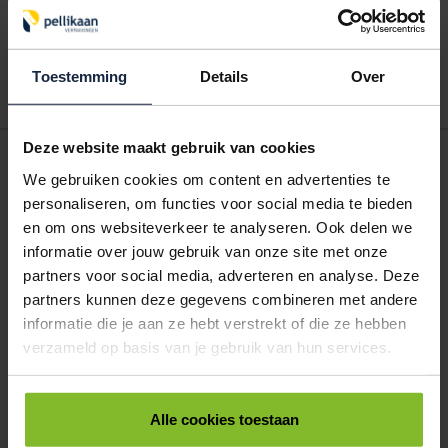
Wanneer u bent ingelogd, kunt u een eigen bestellijst maken.
Gebruik bestel- en offertelijsten om eenvoudig en snel producten
te bestellen. Uw bestel- en offertelijsten kunt u terugvinden in uw
account. Dat pakt altijd goed uit voor uw administratie!
Toestemming
Details
Over
Deze website maakt gebruik van cookies
POSTDOOS BEDRUKKEN
We gebruiken cookies om content en advertenties te
Voor een veilige verzending
personaliseren, om functies voor social media te bieden
en om ons websiteverkeer te analyseren. Ook delen we
VOOR BOEKEN TOT ONDERDELEN
informatie over jouw gebruik van onze site met onze
EXTRA STEVIG
partners voor social media, adverteren en analyse. Deze
partners kunnen deze gegevens combineren met andere
informatie die je aan ze hebt verstrekt of die ze hebben
BRIEVENBUSDOOS
verzameld op basis van je gebruik van hun services.
BEDRUKKEN
Post stevig verpakt
Alle cookies toestaan