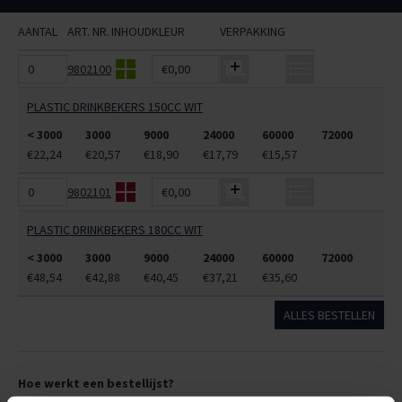
AANTAL
ART. NR.
INHOUD
KLEUR
VERPAKKING
9802100
€0,00
PLASTIC DRINKBEKERS 150CC WIT
< 3000
3000
9000
24000
60000
72000
€22,24
€20,57
€18,90
€17,79
€15,57
9802101
€0,00
PLASTIC DRINKBEKERS 180CC WIT
< 3000
3000
9000
24000
60000
72000
€48,54
€42,88
€40,45
€37,21
€35,60
ALLES BESTELLEN
Hoe werkt een bestellijst?