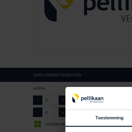
GERELATEERDE PRODUCTEN
AANTAL
ART. NR.
AFMETI
-
+
9402015
26 x 1
-
+
9402025
26 x 1
Toestemming
LEVERBAAR
BEPERKT LEVERBAAR