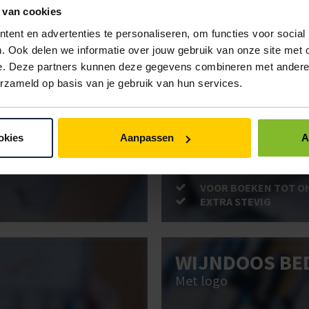
 van cookies
ent en advertenties te personaliseren, om functies voor social
ken. Gebruik bestel- en offertelijsten om eenvoudig en snel producten te be
. Ook delen we informatie over jouw gebruik van onze site met 
uw administratie!
e. Deze partners kunnen deze gegevens combineren met andere i
erzameld op basis van je gebruik van hun services.
BRIEVENBUSD
okies
Aanpassen
A
Post stevig verpakt
VOOR BOEKEN TOT O
EXTRA STEVIG
WIJNDOOS BE
Met logo