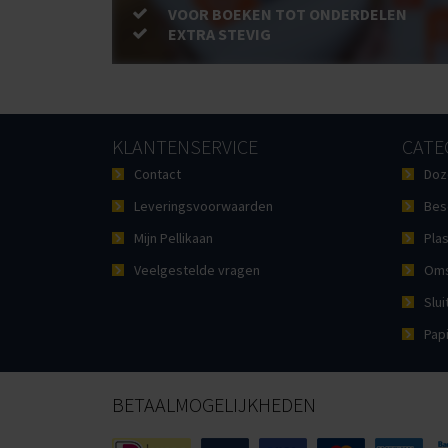
VOOR BOEKEN TOT ONDERDELEN
EXTRA STEVIG
KLANTENSERVICE
CATE
Contact
Doz
Leveringsvoorwaarden
Bes
Mijn Pellikaan
Plas
Veelgestelde vragen
Oms
Slui
Pap
BETAALMOGELIJKHEDEN