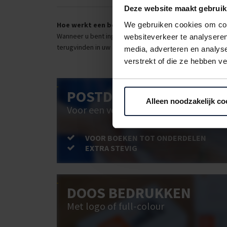
Deze website maakt gebruik
Hoe werkt een bestellijst?
We gebruiken cookies om cont
Wanneer u bent ingelogd, kunt u een eigen bestellijst ma
websiteverkeer te analyseren
terugvinden in uw account. Dat pakt altijd goed uit voor 
media, adverteren en analys
verstrekt of die ze hebben v
POSTDOOS BEDRUKKEN
Alleen noodzakelijk co
Voor een veilige verzending
VOOR BOEKEN TOT ONDERDELEN
EXTRA STEVIG
DOOS BEDRUKKEN
Met logo of full-colour