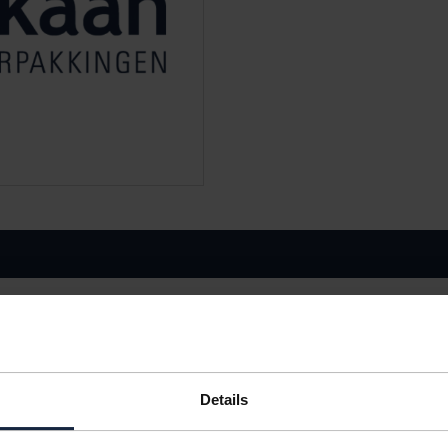
NGEN
KLEUR
VERPAKKING
2mm
wit
1 rol
2mm
wit
1 rol
Details
IN BESTELLING