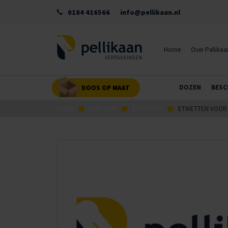
0184 416566
info@pellikaan.nl
Home
Over Pellikaa
DOZEN
BESC
DOOS OP MAAT
HOME
KANTOOR
ETIKETTEN
ETIKETTEN VOOR