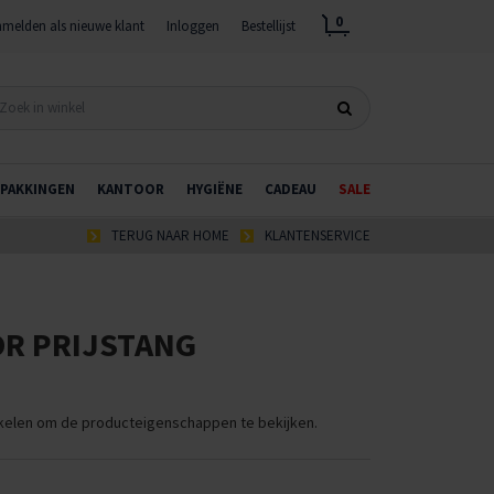
0
melden als nieuwe klant
Inloggen
Bestellijst
PAKKINGEN
KANTOOR
HYGIËNE
CADEAU
SALE
TERUG NAAR HOME
KLANTENSERVICE
OR PRIJSTANG
ikelen om de producteigenschappen te bekijken.