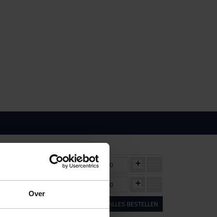
1
36
€2,12
€1,93
€0,00
€1,90
€1,73
€0,00
Over
ALLES BESTELLEN