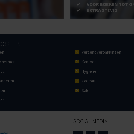
VOOR BOEKEN TOT O
EXTRA STEVIG
GORIEËN
en
Verzendverpakkingen
chermen
Kantoor
tic
Hygiëne
noeren
Cadeau
ten
Sale
ier
SOCIAL MEDIA