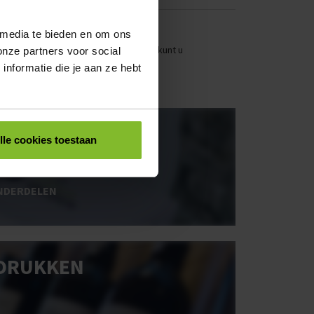
 media te bieden en om ons
stellen. Uw bestel- en offertelijsten kunt u
onze partners voor social
nformatie die je aan ze hebt
OOS BEDRUKKEN
lle cookies toestaan
NDERDELEN
DRUKKEN