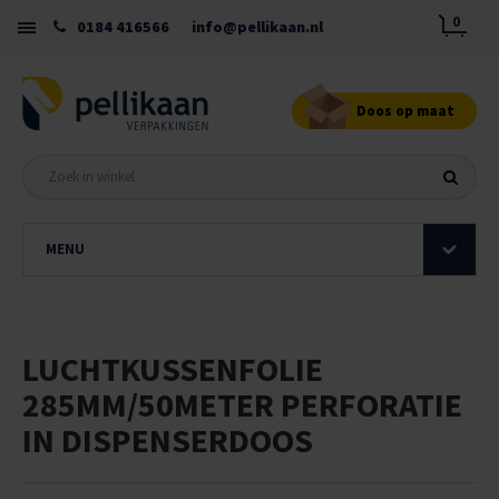
0
0184 416566
info@pellikaan.nl
Doos op maat
MENU
LUCHTKUSSENFOLIE
285MM/50METER PERFORATIE
IN DISPENSERDOOS