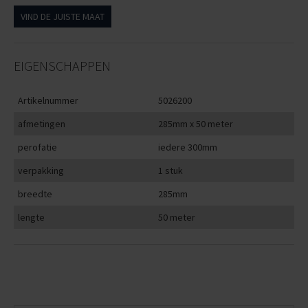
VIND DE JUISTE MAAT
EIGENSCHAPPEN
Artikelnummer
5026200
afmetingen
285mm x 50 meter
perofatie
iedere 300mm
verpakking
1 stuk
breedte
285mm
lengte
50 meter