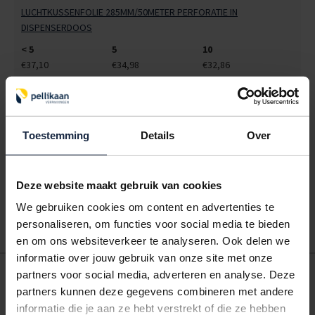
LUCHTKUSSENFOLIE 285MM/50METER PERFORATIE IN
DISPENSERDOOS
< 5
5
10
€37,10
€34,98
€32,86
ALLES BESTELLEN
Toestemming
Details
Over
Hoe werkt een bestellijst?
Wanneer u bent ingelogd, kunt u een eigen bestellijst maken.
Gebruik bestel- en offertelijsten om eenvoudig en snel producten
Deze website maakt gebruik van cookies
te bestellen. Uw bestel- en offertelijsten kunt u terugvinden in uw
We gebruiken cookies om content en advertenties te
account. Dat pakt altijd goed uit voor uw administratie!
personaliseren, om functies voor social media te bieden
en om ons websiteverkeer te analyseren. Ook delen we
informatie over jouw gebruik van onze site met onze
POSTDOOS BEDRUKKEN
partners voor social media, adverteren en analyse. Deze
partners kunnen deze gegevens combineren met andere
Voor een veilige verzending
informatie die je aan ze hebt verstrekt of die ze hebben