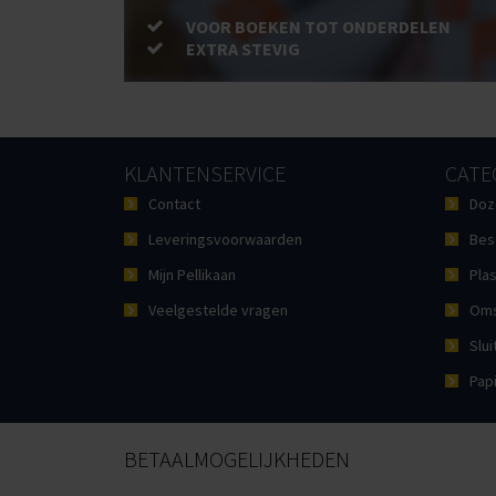
VOOR BOEKEN TOT ONDERDELEN
EXTRA STEVIG
KLANTENSERVICE
CATE
Contact
Doz
Leveringsvoorwaarden
Bes
Mijn Pellikaan
Plas
Veelgestelde vragen
Oms
Slui
Pap
BETAALMOGELIJKHEDEN