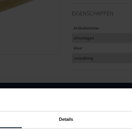
EIGENSCHAPPEN
Artikelnummer
afmetingen
kleur
verpakking
KLEUR
VERPAKKING
< 500
500
2500
naturel
400 stuks
€675,00
€600,00
€540,
Details
IN BESTELLING