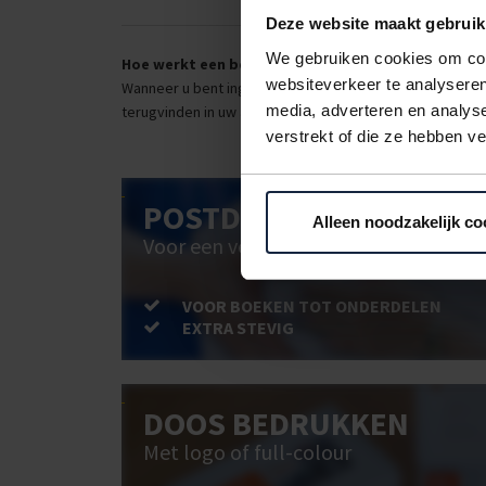
Deze website maakt gebruik
We gebruiken cookies om cont
Hoe werkt een bestellijst?
websiteverkeer te analyseren
Wanneer u bent ingelogd, kunt u een eigen bestellijst ma
media, adverteren en analys
terugvinden in uw account. Dat pakt altijd goed uit voor 
verstrekt of die ze hebben v
POSTDOOS BEDRUKKEN
Alleen noodzakelijk co
Voor een veilige verzending
VOOR BOEKEN TOT ONDERDELEN
EXTRA STEVIG
DOOS BEDRUKKEN
Met logo of full-colour