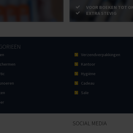
VOOR BOEKEN TOT O
EXTRA STEVIG
GORIEËN
en
Verzendverpakkingen
chermen
Kantoor
tic
Hygiëne
noeren
Cadeau
ten
Sale
ier
SOCIAL MEDIA