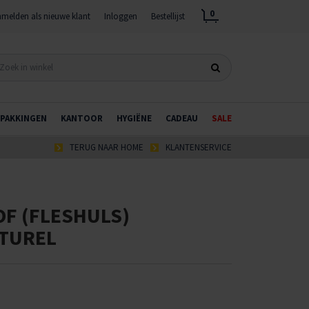
0
melden als nieuwe klant
Inloggen
Bestellijst
PAKKINGEN
KANTOOR
HYGIËNE
CADEAU
SALE
TERUG NAAR HOME
KLANTENSERVICE
F (FLESHULS)
TUREL