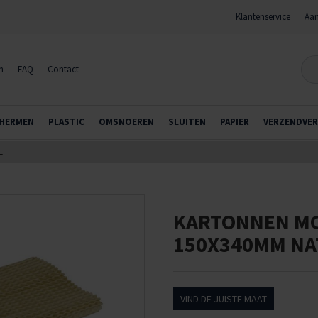
Klantenservice
Aan
n
FAQ
Contact
HERMEN
PLASTIC
OMSNOEREN
SLUITEN
PAPIER
VERZENDVER
L
KARTONNEN MO
150X340MM NA
VIND DE JUISTE MAAT