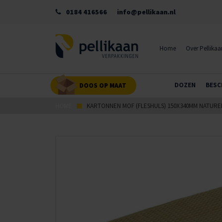
0184 416566
info@pellikaan.nl
Home
Over Pellikaa
DOZEN
BESC
DOOS OP MAAT
HOME
KARTONNEN MOF (FLESHULS) 150X340MM NATURE