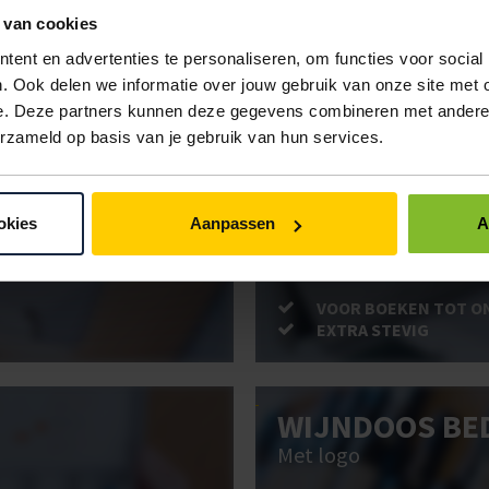
 van cookies
ent en advertenties te personaliseren, om functies voor social
. Ook delen we informatie over jouw gebruik van onze site met 
ken. Gebruik bestel- en offertelijsten om eenvoudig en snel producten te be
e. Deze partners kunnen deze gegevens combineren met andere i
uw administratie!
erzameld op basis van je gebruik van hun services.
BRIEVENBUSD
okies
Aanpassen
A
Post stevig verpakt
VOOR BOEKEN TOT O
EXTRA STEVIG
WIJNDOOS BE
Met logo