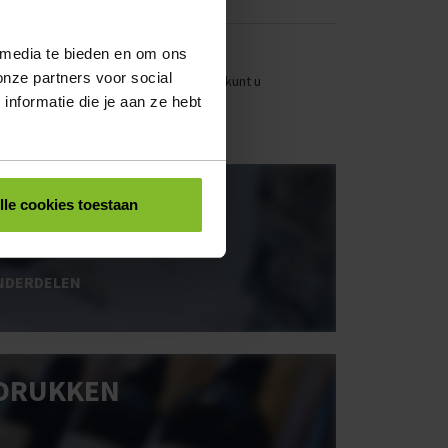
 media te bieden en om ons
onze partners voor social
stellen. Uw bestel- en offertelijsten kunt u
nformatie die je aan ze hebt
OOS BEDRUKKEN
lle cookies toestaan
NDERDELEN
DRUKKEN