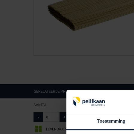
GERELATEERDE PRODUCTEN
AANTAL
ART. NR.
AFMETINGEN
-
+
9304040
150 x 340mm
Toestemming
LEVERBAAR
BEPERKT LEVERBAAR