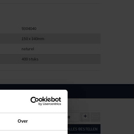
9304040
150 x 340mm
naturel
400 stuks
5000
10000
00
€510,00
€480,00
€0,00
Over
ALLES BESTELLEN