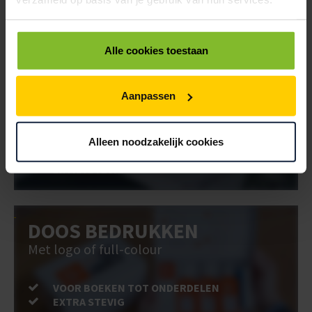
VOOR BOEKEN TOT ONDERDELEN
EXTRA STEVIG
Alle cookies toestaan
BRIEVENBUSDOOS
BEDRUKKEN
Aanpassen
Post stevig verpakt
Alleen noodzakelijk cookies
VOOR BOEKEN TOT ONDERDELEN
EXTRA STEVIG
DOOS BEDRUKKEN
Met logo of full-colour
VOOR BOEKEN TOT ONDERDELEN
EXTRA STEVIG