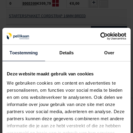
8003300
€309,79
€0,00
STARTERSPAKKET CORDSTRAP 16MM BREED
ALLES BESTELLEN
Toestemming
Details
Over
Hoe werkt een bestellijst?
Wanneer u bent ingelogd, kunt u een eigen bestellijst maken.
Gebruik bestel- en offertelijsten om eenvoudig en snel producten
te bestellen. Uw bestel- en offertelijsten kunt u terugvinden in uw
Deze website maakt gebruik van cookies
account. Dat pakt altijd goed uit voor uw administratie!
We gebruiken cookies om content en advertenties te
personaliseren, om functies voor social media te bieden
en om ons websiteverkeer te analyseren. Ook delen we
informatie over jouw gebruik van onze site met onze
POSTDOOS BEDRUKKEN
partners voor social media, adverteren en analyse. Deze
Voor een veilige verzending
partners kunnen deze gegevens combineren met andere
informatie die je aan ze hebt verstrekt of die ze hebben
verzameld op basis van je gebruik van hun services.