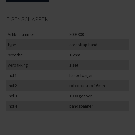
EIGENSCHAPPEN
Artikelnummer
8003300
type
cordstrap band
breedte
16mm
verpakking
1 set
incl 1
haspelwagen
incl 2
rol cordstrap 16mm
incl 3
1000 gespen
incl 4
bandspanner