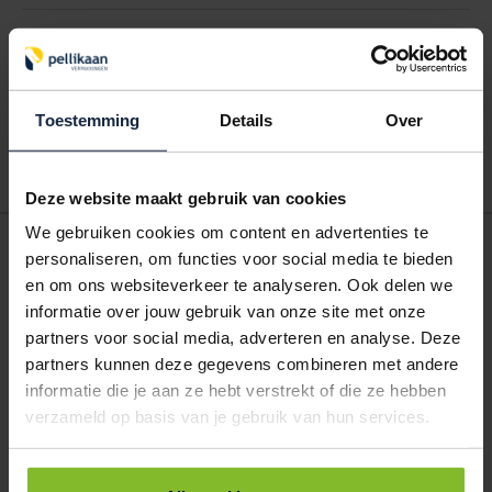
Hoe werkt een bestellijst?
Wanneer u bent ingelogd, kunt u een eigen bestellijst maken.
Gebruik bestel- en offertelijsten om eenvoudig en snel producten
Toestemming
Details
Over
te bestellen. Uw bestel- en offertelijsten kunt u terugvinden in uw
account. Dat pakt altijd goed uit voor uw administratie!
Deze website maakt gebruik van cookies
We gebruiken cookies om content en advertenties te
POSTDOOS BEDRUKKEN
personaliseren, om functies voor social media te bieden
Voor een veilige verzending
en om ons websiteverkeer te analyseren. Ook delen we
informatie over jouw gebruik van onze site met onze
partners voor social media, adverteren en analyse. Deze
VOOR BOEKEN TOT ONDERDELEN
partners kunnen deze gegevens combineren met andere
EXTRA STEVIG
informatie die je aan ze hebt verstrekt of die ze hebben
verzameld op basis van je gebruik van hun services.
BRIEVENBUSDOOS