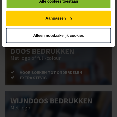
BEDRUKKEN
Alle cookies toestaan
Post stevig verpakt
Aanpassen
VOOR BOEKEN TOT ONDERDELEN
EXTRA STEVIG
Alleen noodzakelijk cookies
DOOS BEDRUKKEN
Met logo of full-colour
VOOR BOEKEN TOT ONDERDELEN
EXTRA STEVIG
WIJNDOOS BEDRUKKEN
Met logo