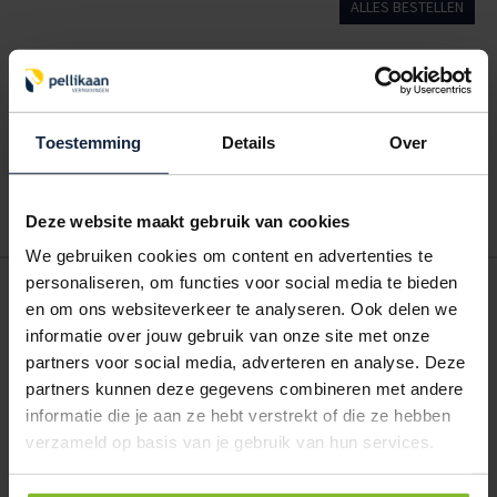
ALLES BESTELLEN
Hoe werkt een bestellijst?
Wanneer u bent ingelogd, kunt u een eigen bestellijst maken.
Gebruik bestel- en offertelijsten om eenvoudig en snel producten
Toestemming
Details
Over
te bestellen. Uw bestel- en offertelijsten kunt u terugvinden in uw
account. Dat pakt altijd goed uit voor uw administratie!
Deze website maakt gebruik van cookies
We gebruiken cookies om content en advertenties te
personaliseren, om functies voor social media te bieden
POSTDOOS BEDRUKKEN
en om ons websiteverkeer te analyseren. Ook delen we
Voor een veilige verzending
informatie over jouw gebruik van onze site met onze
partners voor social media, adverteren en analyse. Deze
VOOR BOEKEN TOT ONDERDELEN
partners kunnen deze gegevens combineren met andere
EXTRA STEVIG
informatie die je aan ze hebt verstrekt of die ze hebben
verzameld op basis van je gebruik van hun services.