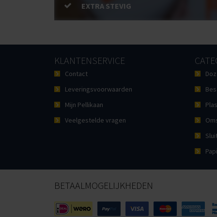
EXTRA STEVIG
KLANTENSERVICE
CATE
Contact
Doz
Leveringsvoorwaarden
Bes
Mijn Pellikaan
Plas
Veelgestelde vragen
Oms
Slui
Pap
BETAALMOGELIJKHEDEN