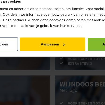
 van cookies
ent en advertenties te personaliseren, om functies voor social
ken. Gebruik bestel- en offertelijsten om eenvoudig en snel producten te be
. Ook delen we informatie over jouw gebruik van onze site met 
uw administratie!
e. Deze partners kunnen deze gegevens combineren met andere i
erzameld op basis van je gebruik van hun services.
BRIEVENBUSD
okies
Aanpassen
A
Post stevig verpakt
VOOR BOEKEN TOT O
EXTRA STEVIG
WIJNDOOS BE
Met logo
VOOR BOEKEN TOT O