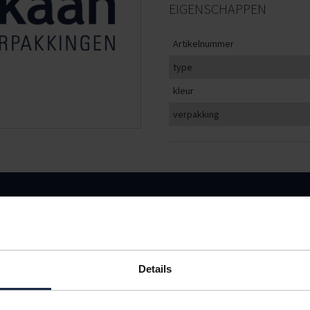
EIGENSCHAPPEN
Artikelnummer
type
kleur
verpakking
KLEUR
VERPAKKING
er doos
wit
5000 stuks
Details
IN BESTELLING