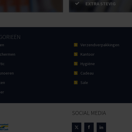
EXTRA STEVIG
GORIEËN
en
Verzendverpakkingen
chermen
Kantoor
tic
Hygiëne
noeren
Cadeau
ten
Sale
ier
SOCIAL MEDIA