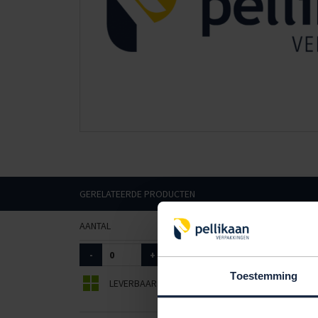
GERELATEERDE PRODUCTEN
AANTAL
ART. NR.
TYPE
-
+
5032005
in dispens
Toestemming
LEVERBAAR
BEPERKT LEVERBAAR