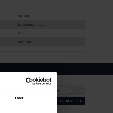
5032005
in dispenser doos
wit
5000 stuks
1
25000
€4,51
€4,20
€0,00
Over
ALLES BESTELLEN