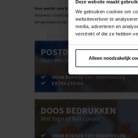
Deze website maakt gebruik
Hoe werkt een bestellijst?
We gebruiken cookies om cont
Wanneer u bent ingelogd, kunt u een eigen bestellijst ma
websiteverkeer te analyseren
terugvinden in uw account. Dat pakt altijd goed uit voor 
media, adverteren en analys
verstrekt of die ze hebben v
POSTDOOS BEDRUKKEN
Alleen noodzakelijk co
Voor een veilige verzending
VOOR BOEKEN TOT ONDERDELEN
EXTRA STEVIG
DOOS BEDRUKKEN
Met logo of full-colour
VOOR BOEKEN TOT ONDERDELEN