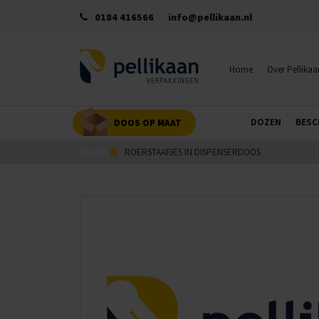
0184 416566
info@pellikaan.nl
Home
Over Pellikaa
DOZEN
BESC
DOOS OP MAAT
HOME
ROERSTAAFJES IN DISPENSERDOOS