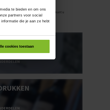
 media te bieden en om ons
stellen. Uw bestel- en offertelijsten kunt u
onze partners voor social
nformatie die je aan ze hebt
OOS BEDRUKKEN
lle cookies toestaan
NDERDELEN
DRUKKEN
NDERDELEN