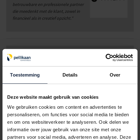
betrouwbare en professionele partner
die meedenkt met de klant, zowel in
financieel als in creatief opzicht.
"
WOUTER SLOB
| EIGENAAR
VERTISIGN
GIESSENBURG
Toestemming
Details
Over
" Alleen maar lof voor de klantvriendelijkheid van Pellikaan
Verpakkingen. Vanaf de eerste kennismaking, het uitwerken
van het testproduct, tot aan de uiteindelijke levering van de
Deze website maakt gebruik van cookies
verpakkingen. Mensen die begrijpen dat relaties niet alleem
om prijs draait, maar dat het contact en de kwaliteit van
We gebruiken cookies om content en advertenties te
doorslaggevende waarde kunnen zijn. Samen hebben we een
personaliseren, om functies voor social media te bieden
prachtig eindresultaat neer weten te zetten waarmee we vol
en om ons websiteverkeer te analyseren. Ook delen we
trots ons eindproduct bij de klant kunnen afleveren.”
informatie over jouw gebruik van onze site met onze
partners voor social media, adverteren en analyse. Deze