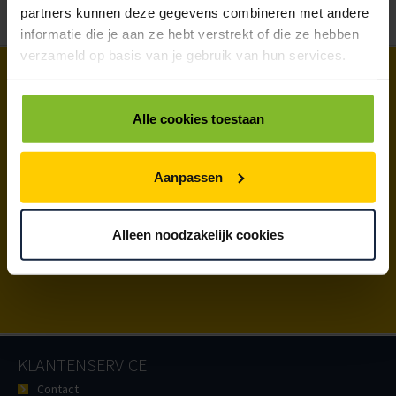
partners kunnen deze gegevens combineren met andere
informatie die je aan ze hebt verstrekt of die ze hebben
verzameld op basis van je gebruik van hun services.
VRAAG EEN OFFERTE
Alle cookies toestaan
AAN
OF NEEM CONTACT
Aanpassen
MET ONS OP.
Alleen noodzakelijk cookies
PELLIKAAN VERPAKKINGEN - INFO@PELLIKAAN.NL - 0184 416566
KLANTENSERVICE
Contact