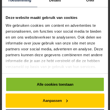
Toestemming
Details
Over
LAMINEERHOESJES 111-154MM 250MU
1
€17,60
Deze website maakt gebruik van cookies
We gebruiken cookies om content en advertenties te
5027075
€35,63
€0,00
personaliseren, om functies voor social media te bieden
LAMINEERHOESJES 303-432MM 125MU (A3)
en om ons websiteverkeer te analyseren. Ook delen we
informatie over jouw gebruik van onze site met onze
ALLES BESTELLEN
partners voor social media, adverteren en analyse. Deze
partners kunnen deze gegevens combineren met andere
informatie die je aan ze hebt verstrekt of die ze hebben
verzameld op basis van je gebruik van hun services.
Hoe werkt een bestellijst?
Wanneer u bent ingelogd, kunt u een eigen bestellijst maken.
Gebruik bestel- en offertelijsten om eenvoudig en snel producten
te bestellen. Uw bestel- en offertelijsten kunt u terugvinden in uw
Alle cookies toestaan
account. Dat pakt altijd goed uit voor uw administratie!
Aanpassen