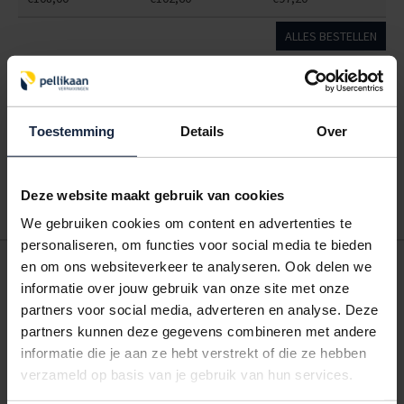
ALLES BESTELLEN
Hoe werkt een bestellijst?
Wanneer u bent ingelogd, kunt u een eigen bestellijst maken.
Toestemming
Details
Over
Gebruik bestel- en offertelijsten om eenvoudig en snel producten
te bestellen. Uw bestel- en offertelijsten kunt u terugvinden in uw
account. Dat pakt altijd goed uit voor uw administratie!
Deze website maakt gebruik van cookies
We gebruiken cookies om content en advertenties te
personaliseren, om functies voor social media te bieden
POSTDOOS BEDRUKKEN
en om ons websiteverkeer te analyseren. Ook delen we
informatie over jouw gebruik van onze site met onze
Voor een veilige verzending
partners voor social media, adverteren en analyse. Deze
partners kunnen deze gegevens combineren met andere
VOOR BOEKEN TOT ONDERDELEN
informatie die je aan ze hebt verstrekt of die ze hebben
EXTRA STEVIG
verzameld op basis van je gebruik van hun services.