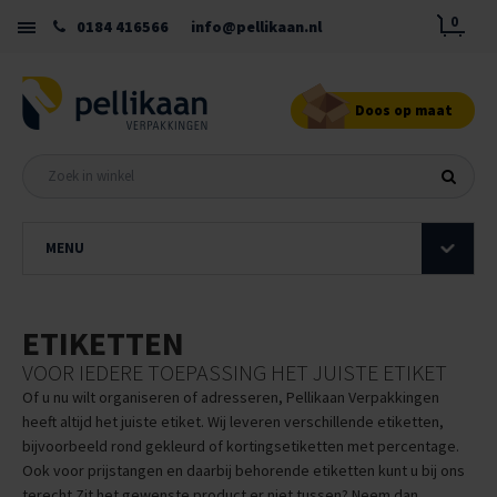
0
0184 416566
info@pellikaan.nl
Doos op maat
MENU
ETIKETTEN
VOOR IEDERE TOEPASSING HET JUISTE ETIKET
Of u nu wilt organiseren of adresseren, Pellikaan Verpakkingen
heeft altijd het juiste etiket. Wij leveren verschillende etiketten,
bijvoorbeeld rond gekleurd of kortingsetiketten met percentage.
Ook voor prijstangen en daarbij behorende etiketten kunt u bij ons
terecht.
Zit het gewenste product er niet tussen? Neem dan