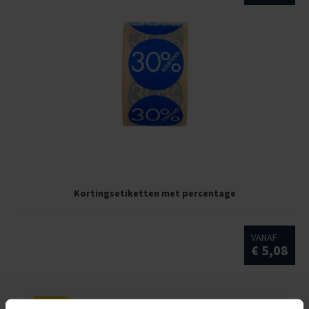
Kortingsetiketten met percentage
VANAF
€ 5,08