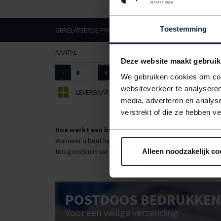
Toestemming
GERELATEERDE PRODUCTEN
AANTAL
ART. NR.
AFMETINGEN
Deze website maakt gebruik
-
+
6013160
400 x 250 x 270mm
We gebruiken cookies om cont
websiteverkeer te analyseren
LEVERBAAR
BEPERKT LEVERBAAR
media, adverteren en analys
verstrekt of die ze hebben v
Hoe werkt een bestellijst?
Wanneer u bent ingelogd, kunt u een eigen bestellijst ma
terugvinden in uw account. Dat pakt altijd goed uit voor 
Alleen noodzakelijk co
POSTDOOS BEDRUKKEN
Voor een veilige verzending