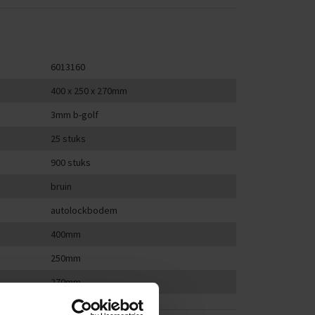
6013160
400 x 250 x 270mm
3mm b-golf
25 stuks
900 stuks
bruin
autolockbodem
400mm
250mm
270mm