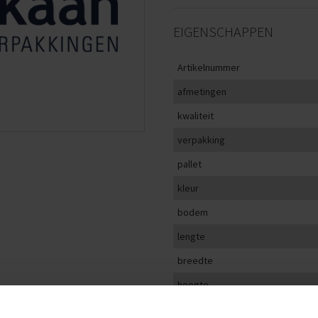
EIGENSCHAPPEN
Artikelnummer
afmetingen
kwaliteit
verpakking
pallet
kleur
bodem
lengte
breedte
hoogte