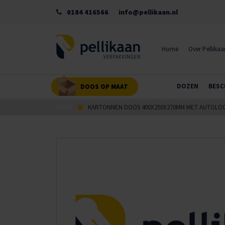
0184 416566
info@pellikaan.nl
Home
Over Pellikaa
DOZEN
BESC
DOOS OP MAAT
HOME
KARTONNEN DOOS 400X250X270MM MET AUTOL