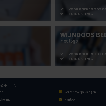
VOOR BOEKEN TOT O
EXTRA STEVIG
WIJNDOOS BE
Met logo
VOOR BOEKEN TOT O
EXTRA STEVIG
GORIEËN
en
Verzendverpakkingen
chermen
Kantoor