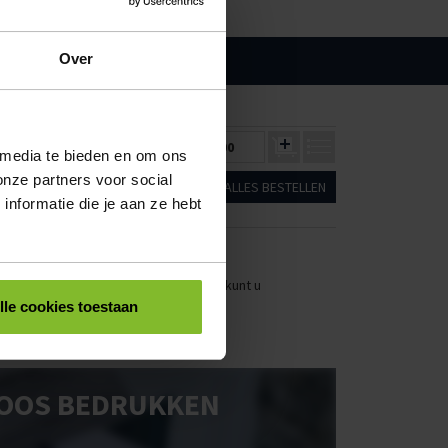
Over
500
1000
50
€875,25
€778,00
€0,00
 media te bieden en om ons
onze partners voor social
ALLES BESTELLEN
nformatie die je aan ze hebt
stellen. Uw bestel- en offertelijsten kunt u
lle cookies toestaan
OOS BEDRUKKEN