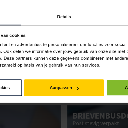
Details
KWALITEIT
VERPAKKING
< 100
100
250
 van cookies
3mm b-golf
25 stuks
€1167,00
€1069,75
€972,
ent en advertenties te personaliseren, om functies voor social
. Ook delen we informatie over jouw gebruik van onze site met 
IN BESTELLING
e. Deze partners kunnen deze gegevens combineren met andere i
erzameld op basis van je gebruik van hun services.
ken. Gebruik bestel- en offertelijsten om eenvoudig en snel producten te be
uw administratie!
okies
Aanpassen
A
BRIEVENBUSD
Post stevig verpakt