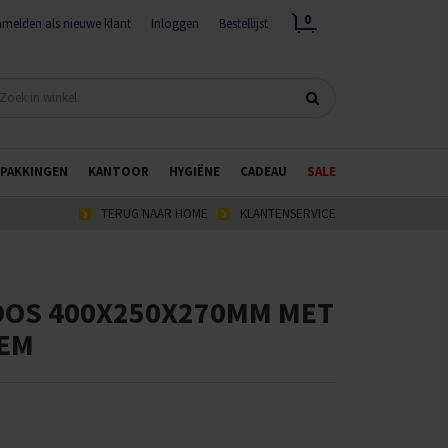
0
melden als nieuwe klant
Inloggen
Bestellijst
PAKKINGEN
KANTOOR
HYGIËNE
CADEAU
SALE
TERUG NAAR HOME
KLANTENSERVICE
OS 400X250X270MM MET
EM