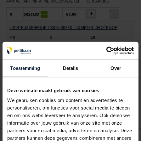
AANTAL
ART. NR.
AFMETINGEN
KWALITEIT
VERPAKKING
5026103
€0,00
LUCHTKUSSENFOLIE 100CM BREED - 50 METER, GROTE NOP
< 5
5
10
€81,07
€73,70
€66,33
ALLES BESTELLEN
Toestemming
Details
Over
Hoe werkt een bestellijst?
Wanneer u bent ingelogd, kunt u een eigen bestellijst maken.
Deze website maakt gebruik van cookies
Gebruik bestel- en offertelijsten om eenvoudig en snel producten
We gebruiken cookies om content en advertenties te
te bestellen. Uw bestel- en offertelijsten kunt u terugvinden in uw
personaliseren, om functies voor social media te bieden
account. Dat pakt altijd goed uit voor uw administratie!
en om ons websiteverkeer te analyseren. Ook delen we
informatie over jouw gebruik van onze site met onze
partners voor social media, adverteren en analyse. Deze
POSTDOOS BEDRUKKEN
partners kunnen deze gegevens combineren met andere