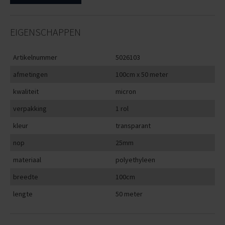
EIGENSCHAPPEN
Artikelnummer
5026103
afmetingen
100cm x 50 meter
kwaliteit
micron
verpakking
1 rol
kleur
transparant
nop
25mm
materiaal
polyethyleen
breedte
100cm
lengte
50 meter