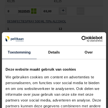
€3,95
€3,25
9020505
€0,00
DESINFECTIESPRAY 500 ML 70% ALCOHOL
1
12
€11,38
€9,75
ALLES BESTELLEN
Toestemming
Details
Over
Hoe werkt een bestellijst?
Wanneer u bent ingelogd, kunt u een eigen bestellijst maken.
Deze website maakt gebruik van cookies
Gebruik bestel- en offertelijsten om eenvoudig en snel producten
We gebruiken cookies om content en advertenties te
te bestellen. Uw bestel- en offertelijsten kunt u terugvinden in uw
personaliseren, om functies voor social media te bieden
account. Dat pakt altijd goed uit voor uw administratie!
en om ons websiteverkeer te analyseren. Ook delen we
informatie over jouw gebruik van onze site met onze
partners voor social media, adverteren en analyse. Deze
POSTDOOS BEDRUKKEN
partners kunnen deze gegevens combineren met andere