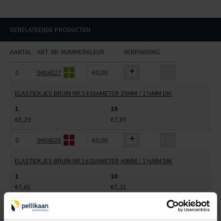
GERELATEERDE PRODUCTEN
AANTAL
ART. NR.
NUMMER
KLEUR
VERPAKKING
9404027
€0,00
ELASTIEKJES BRUIN NR.14 DIAMETER 35MM / 1½MM DIK
1
10
€8,29
€7,85
9404028
€0,00
ELASTIEKJES BRUIN NR.16 DIAMETER 40MM / 1½MM DIK
1
10
€7,61
€7,21
9404030
€0,00