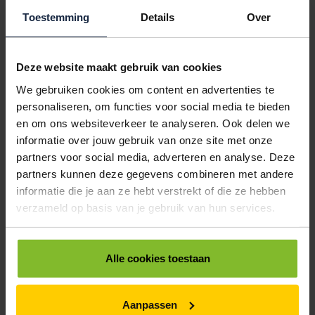
ELASTIEKJES BRUIN NR.18 DIAMETER 50MM / 1½MM DIK
Toestemming
Details
Over
1
10
€8,29
€7,85
Deze website maakt gebruik van cookies
9404035
€0,00
We gebruiken cookies om content en advertenties te
personaliseren, om functies voor social media te bieden
ELASTIEKJES BRUIN NR.24 DIAMETER 80MM / 1½MM DIK
en om ons websiteverkeer te analyseren. Ook delen we
1
10
informatie over jouw gebruik van onze site met onze
€8,29
€7,85
partners voor social media, adverteren en analyse. Deze
ALLES BESTELLEN
partners kunnen deze gegevens combineren met andere
informatie die je aan ze hebt verstrekt of die ze hebben
verzameld op basis van je gebruik van hun services.
Hoe werkt een bestellijst?
Wanneer u bent ingelogd, kunt u een eigen bestellijst maken.
Gebruik bestel- en offertelijsten om eenvoudig en snel producten
Alle cookies toestaan
te bestellen. Uw bestel- en offertelijsten kunt u terugvinden in uw
account. Dat pakt altijd goed uit voor uw administratie!
Aanpassen