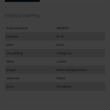
EIGENSCHAPPEN
Artikelnummer
9404030
nummer
nr 18
kleur
bruin
verpakking
1 kilogram
dikte
1,5mm
lengte
80mm (platgemeten)
diameter
50mm
doos
20 zakken