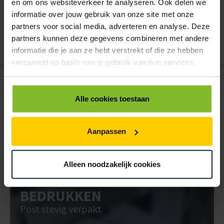
Wanneer u bent ingelogd, kunt u een eigen bestellijst maken.
en om ons websiteverkeer te analyseren. Ook delen we
Gebruik bestel- en offertelijsten om eenvoudig en snel producten
informatie over jouw gebruik van onze site met onze
te bestellen. Uw bestel- en offertelijsten kunt u terugvinden in uw
partners voor social media, adverteren en analyse. Deze
account. Dat pakt altijd goed uit voor uw administratie!
partners kunnen deze gegevens combineren met andere
informatie die je aan ze hebt verstrekt of die ze hebben
verzameld op basis van je gebruik van hun services.
POSTDOOS BEDRUKKEN
Voor een veilige verzending
Alle cookies toestaan
VOOR BOEKEN TOT ONDERDELEN
Aanpassen
EXTRA STEVIG
Alleen noodzakelijk cookies
BRIEVENBUSDOOS
BEDRUKKEN
Post stevig verpakt