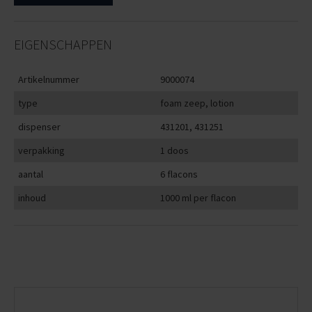
EIGENSCHAPPEN
Artikelnummer
9000074
type
foam zeep, lotion
dispenser
431201, 431251
verpakking
1 doos
aantal
6 flacons
inhoud
1000 ml per flacon