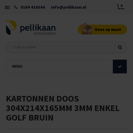
0
0184 416566
info@pellikaan.nl
Doos op maat
MENU
KARTONNEN DOOS
304X214X165MM 3MM ENKEL
GOLF BRUIN