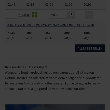
€1,47
€1,35
€1,23
€1,06
€0,96
6141009
€0,00
KARTONNEN DOOS 392X292X284MM 4MM ENKEL GOLF BRUIN
< 100
100
250
500
1000
€1,60
€1,45
€1,16
€0,95
€0,86
ALLES BESTELLEN
Hoe werkt een bestellijst?
Wanneer u bent ingelogd, kunt u een eigen bestellijst maken.
Gebruik bestel- en offertelijsten om eenvoudig en snel producten
te bestellen. Uw bestel- en offertelijsten kunt u terugvinden in uw
account. Dat pakt altijd goed uit voor uw administratie!