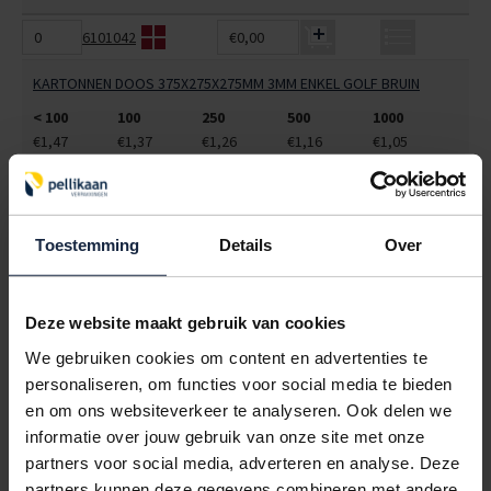
6101042
€0,00
KARTONNEN DOOS 375X275X275MM 3MM ENKEL GOLF BRUIN
< 100
100
250
500
1000
€1,47
€1,37
€1,26
€1,16
€1,05
6131015
€0,00
KARTONNEN DOOS 304X214X080MM 3MM ENKEL GOLF BRUIN
Toestemming
Details
Over
< 100
100
250
500
1000
€0,68
€0,61
€0,58
€0,53
€0,50
Deze website maakt gebruik van cookies
6132001
€0,00
We gebruiken cookies om content en advertenties te
personaliseren, om functies voor social media te bieden
KARTONNEN DOOS 304X214X110MM 3MM ENKEL GOLF BRUIN
en om ons websiteverkeer te analyseren. Ook delen we
< 100
100
250
500
1000
informatie over jouw gebruik van onze site met onze
€0,50
€0,46
€0,43
€0,40
€0,38
partners voor social media, adverteren en analyse. Deze
6132004
€0,00
partners kunnen deze gegevens combineren met andere