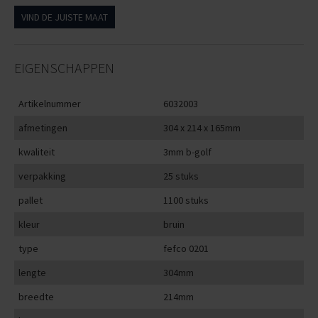
VIND DE JUISTE MAAT
EIGENSCHAPPEN
Artikelnummer
6032003
afmetingen
304 x 214 x 165mm
kwaliteit
3mm b-golf
verpakking
25 stuks
pallet
1100 stuks
kleur
bruin
type
fefco 0201
lengte
304mm
breedte
214mm