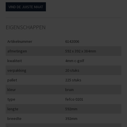
VIND DE JUISTE MAAT
EIGENSCHAPPEN
Artikelnummer
6142006
afmetingen
592 x 392 x 384mm
kwaliteit
4mm c-golf
verpakking
20 stuks
pallet
225 stuks
kleur
bruin
type
fefco 0201
lengte
592mm
breedte
392mm