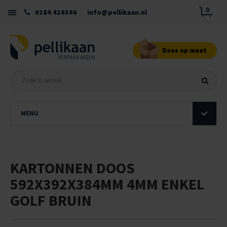
0
0184 416566
info@pellikaan.nl
Doos op maat
MENU
KARTONNEN DOOS
592X392X384MM 4MM ENKEL
GOLF BRUIN