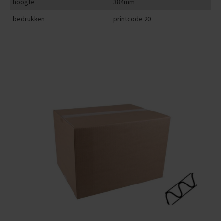
hoogte
384mm
bedrukken
printcode 20