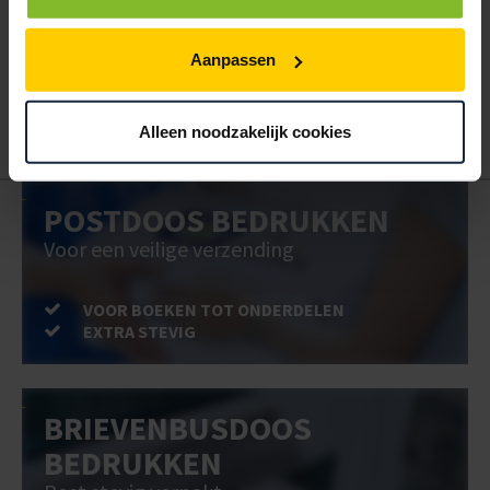
Hoe werkt een bestellijst?
Wanneer u bent ingelogd, kunt u een eigen bestellijst maken.
Aanpassen
Gebruik bestel- en offertelijsten om eenvoudig en snel producten
te bestellen. Uw bestel- en offertelijsten kunt u terugvinden in uw
account. Dat pakt altijd goed uit voor uw administratie!
Alleen noodzakelijk cookies
POSTDOOS BEDRUKKEN
Voor een veilige verzending
VOOR BOEKEN TOT ONDERDELEN
EXTRA STEVIG
BRIEVENBUSDOOS
BEDRUKKEN