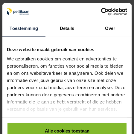
KORTINGSETIKETTEN 50% ROOD 30MM ROND
< 1000
1000
2500
€5,19
€5,03
€4,86
Toestemming
Details
Over
9401525
€0,00
KORTINGSETIKETTEN 60% ORANJE 30MM ROND
Deze website maakt gebruik van cookies
< 1000
1000
2500
We gebruiken cookies om content en advertenties te
€5,19
€5,03
€4,86
personaliseren, om functies voor social media te bieden
en om ons websiteverkeer te analyseren. Ook delen we
9401530
€0,00
informatie over jouw gebruik van onze site met onze
KORTINGSETIKETTEN 70% LILA 30MM ROND
partners voor social media, adverteren en analyse. Deze
partners kunnen deze gegevens combineren met andere
< 1000
1000
2500
informatie die je aan ze hebt verstrekt of die ze hebben
€5,19
€5,03
€4,86
verzameld op basis van je gebruik van hun services.
ALLES BESTELLEN
Alle cookies toestaan