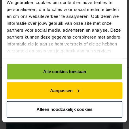
We gebruiken cookies om content en advertenties te
ALLES BESTELLEN
personaliseren, om functies voor social media te bieden
en om ons websiteverkeer te analyseren. Ook delen we
informatie over jouw gebruik van onze site met onze
Hoe werkt een bestellijst?
partners voor social media, adverteren en analyse. Deze
Wanneer u bent ingelogd, kunt u een eigen bestellijst maken.
partners kunnen deze gegevens combineren met andere
Gebruik bestel- en offertelijsten om eenvoudig en snel producten
te bestellen. Uw bestel- en offertelijsten kunt u terugvinden in uw
informatie die je aan ze hebt verstrekt of die ze hebben
account. Dat pakt altijd goed uit voor uw administratie!
verzameld op basis van je gebruik van hun services.
Alle cookies toestaan
POSTDOOS BEDRUKKEN
Voor een veilige verzending
Aanpassen
VOOR BOEKEN TOT ONDERDELEN
EXTRA STEVIG
Alleen noodzakelijk cookies