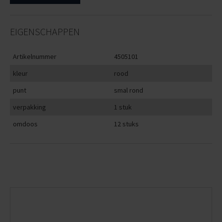
EIGENSCHAPPEN
Artikelnummer
4505101
kleur
rood
punt
smal rond
verpakking
1 stuk
omdoos
12 stuks