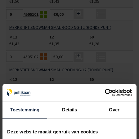
€1,50
€1,43
€1,35
4505101
€0,00
MERKSTIFT SNOWMAN SMAL ROOD NG-12 (RONDE PUNT)
< 12
12
60
€1,42
€1,35
€1,28
4505102
€0,00
MERKSTIFT SNOWMAN SMAL GROEN NG-12 (RONDE PUNT)
< 12
12
60
€1,42
€1,35
€1,28
4505103
€0,00
Toestemming
Details
Over
MERKSTIFT SNOWMAN SMAL BLAUW NG-12 (RONDE PUNT)
< 12
12
60
€1,42
€1,35
€1,28
Deze website maakt gebruik van cookies