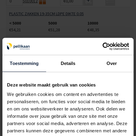
5010012
€0,00
PLASTIC ZAKKEN 19-35CM LDPE DIKTE 0.05
< 5000
5000
10000
€54,21
€51,28
€48,35
5010013
€0,00
PLASTIC ZAKKEN 24-35CM LDPE DIKTE 0.05
Toestemming
Details
Over
< 5000
5000
10000
€54,15
€50,96
€47,78
5010015
€0,00
Deze website maakt gebruik van cookies
We gebruiken cookies om content en advertenties te
PLASTIC ZAKKEN 32-42CM LDPE DIKTE 0.05
personaliseren, om functies voor social media te bieden
< 5000
5000
10000
en om ons websiteverkeer te analyseren. Ook delen we
€108,40
€102,98
€97,56
informatie over jouw gebruik van onze site met onze
partners voor social media, adverteren en analyse. Deze
5010025
€0,00
partners kunnen deze gegevens combineren met andere