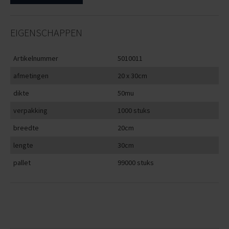
EIGENSCHAPPEN
Artikelnummer
5010011
afmetingen
20 x 30cm
dikte
50mu
verpakking
1000 stuks
breedte
20cm
lengte
30cm
pallet
99000 stuks