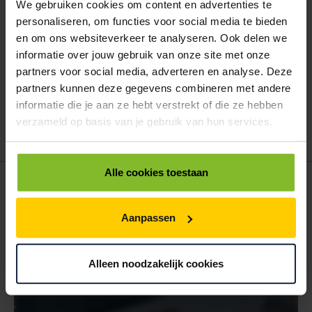
ALLES BESTELLEN
We gebruiken cookies om content en advertenties te
personaliseren, om functies voor social media te bieden
en om ons websiteverkeer te analyseren. Ook delen we
informatie over jouw gebruik van onze site met onze
Hoe werkt een bestellijst?
partners voor social media, adverteren en analyse. Deze
Wanneer u bent ingelogd, kunt u een eigen bestellijst maken.
Gebruik bestel- en offertelijsten om eenvoudig en snel producten
partners kunnen deze gegevens combineren met andere
te bestellen. Uw bestel- en offertelijsten kunt u terugvinden in uw
informatie die je aan ze hebt verstrekt of die ze hebben
account. Dat pakt altijd goed uit voor uw administratie!
verzameld op basis van je gebruik van hun services.
Alle cookies toestaan
POSTDOOS BEDRUKKEN
Voor een veilige verzending
Aanpassen
VOOR BOEKEN TOT ONDERDELEN
EXTRA STEVIG
Alleen noodzakelijk cookies