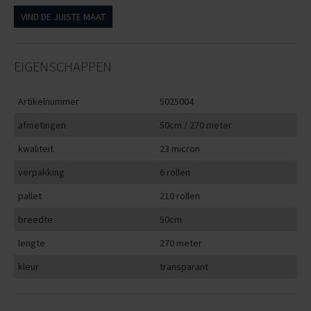
VIND DE JUISTE MAAT
EIGENSCHAPPEN
Artikelnummer
5025004
afmetingen
50cm / 270 meter
kwaliteit
23 micron
verpakking
6 rollen
pallet
210 rollen
breedte
50cm
lengte
270 meter
kleur
transparant