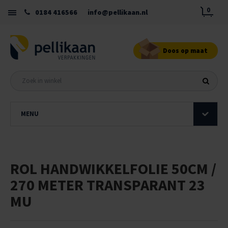
0
0184 416566
info@pellikaan.nl
Doos op maat
MENU
ROL HANDWIKKELFOLIE 50CM /
270 METER TRANSPARANT 23
MU