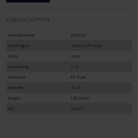
EIGENSCHAPPEN
Artikelnummer
8703020
afmetingen
75cm x 175 meter
dikte
3mm
verpakking
1 rol
materiaal
PE foam
breedte
75cm
lengte
175 meter
m2
132m2