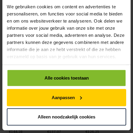
< 4
4
8
We gebruiken cookies om content en advertenties te
€144,50
€137,28
€126,44
personaliseren, om functies voor social media te bieden
en om ons websiteverkeer te analyseren. Ook delen we
8703033
€0,00
informatie over jouw gebruik van onze site met onze
SCHUIMFOLIE OP ROL 125CM / 175METER 3MM DIK (219M2)
partners voor social media, adverteren en analyse. Deze
partners kunnen deze gegevens combineren met andere
< 4
4
8
informatie die je aan ze hebt verstrekt of die ze hebben
€151,86
€144,27
€132,88
verzameld op basis van je gebruik van hun services.
8703035
€0,00
SCHUIMFOLIE OP ROL 150CM / 175METER 3MM DIK (263M2)
Alle cookies toestaan
< 4
4
8
€182,36
€173,24
€159,57
Aanpassen
A000102
€0,00
SCHUIMFOLIE OP ROL 120CM / 250METER 2MM DIK (300M2)
Alleen noodzakelijk cookies
< 4
4
8
€144,28
€137,07
€126,25