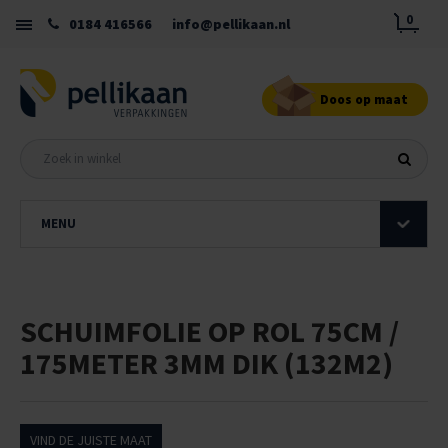
0
0184 416566
info@pellikaan.nl
Doos op maat
MENU
SCHUIMFOLIE OP ROL 75CM /
175METER 3MM DIK (132M2)
VIND DE JUISTE MAAT